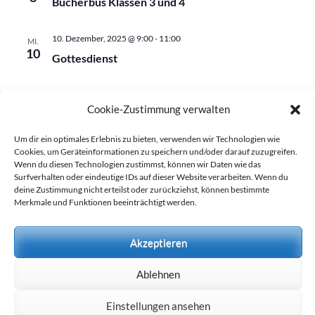
Bücherbus Klassen 3 und 4
10. Dezember, 2025 @ 9:00
-
11:00
MI.
10
Gottesdienst
Cookie-Zustimmung verwalten
Veranstaltungen
Verans
Vorherige
Heute
Nächste
Um dir ein optimales Erlebnis zu bieten, verwenden wir Technologien wie
Cookies, um Geräteinformationen zu speichern und/oder darauf zuzugreifen.
Kalender abonnieren
Wenn du diesen Technologien zustimmst, können wir Daten wie das
Surfverhalten oder eindeutige IDs auf dieser Website verarbeiten. Wenn du
deine Zustimmung nicht erteilst oder zurückziehst, können bestimmte
Merkmale und Funktionen beeinträchtigt werden.
Akzeptieren
Ablehnen
Einstellungen ansehen