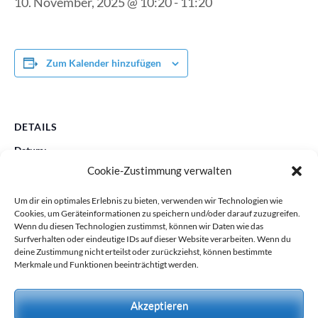
10. November, 2025 @ 10:20
-
11:20
Zum Kalender hinzufügen
DETAILS
Datum:
Cookie-Zustimmung verwalten
10. November, 2025
Zeit:
Um dir ein optimales Erlebnis zu bieten, verwenden wir Technologien wie
10:20 - 11:20
Cookies, um Geräteinformationen zu speichern und/oder darauf zuzugreifen.
Wenn du diesen Technologien zustimmst, können wir Daten wie das
Surfverhalten oder eindeutige IDs auf dieser Website verarbeiten. Wenn du
deine Zustimmung nicht erteilst oder zurückziehst, können bestimmte
Merkmale und Funktionen beeinträchtigt werden.
Obstkorb
Fototermin Kl. 2 – 4
Akzeptieren