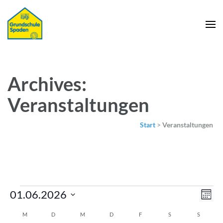
Archives:
Veranstaltungen
Start
>
Veranstaltungen
Veranstaltungen
Ans
Ver
01.06.2026
Mona
Nav
Ans
Datum
Kalender
M
MONTAG
D
DIENSTAG
M
MITTWOCH
D
DONNERSTAG
F
FREITAG
S
SAMSTAG
S
SONNTA
Nav