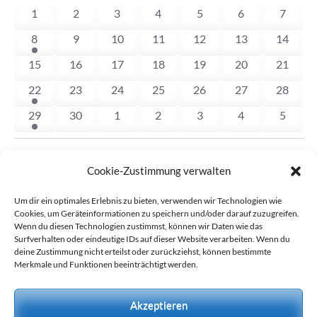
wählen.
von
0
0
0
0
0
0
0
1
2
3
4
5
6
7
Veranstaltungen
Veranstaltungen
Veranstaltungen
Veranstaltungen
Veranstaltungen
Veranstaltungen
Veranstaltunge
Veranst
1
0
0
0
0
0
0
8
9
10
11
12
13
14
Veranstaltung
Veranstaltungen
Veranstaltungen
Veranstaltungen
Veranstaltungen
Veranstaltungen
Veranst
0
0
0
0
0
0
0
15
16
17
18
19
20
21
Veranstaltungen
Veranstaltungen
Veranstaltungen
Veranstaltungen
Veranstaltungen
Veranstaltungen
Veranst
3
0
0
0
0
0
0
22
23
24
25
26
27
28
Veranstaltungen
Veranstaltungen
Veranstaltungen
Veranstaltungen
Veranstaltungen
Veranstaltungen
Veranst
1
0
0
0
0
0
0
29
30
1
2
3
4
5
Veranstaltung
Veranstaltungen
Veranstaltungen
Veranstaltungen
Veranstaltungen
Veranstaltunge
Veranst
Dieser Monat
Juli
Mai
Cookie-Zustimmung verwalten
Um dir ein optimales Erlebnis zu bieten, verwenden wir Technologien wie
Kalender abonnieren
Cookies, um Geräteinformationen zu speichern und/oder darauf zuzugreifen.
Wenn du diesen Technologien zustimmst, können wir Daten wie das
Surfverhalten oder eindeutige IDs auf dieser Website verarbeiten. Wenn du
deine Zustimmung nicht erteilst oder zurückziehst, können bestimmte
Merkmale und Funktionen beeinträchtigt werden.
Akzeptieren