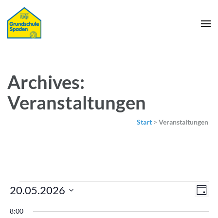
Archives:
Veranstaltungen
Start
>
Veranstaltungen
Veranstaltungen
Ans
Ver
20.05.2026
Tag
für
Nav
Ans
Datum
20.
8:00
Nav