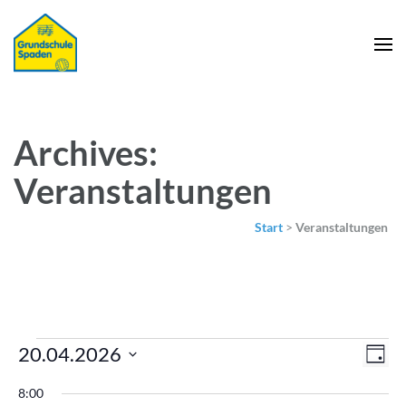
Archives:
Veranstaltungen
Start
>
Veranstaltungen
Veranstaltungen
Ans
Ver
20.04.2026
Tag
für
Nav
Ans
Datum
20.
8:00
Nav