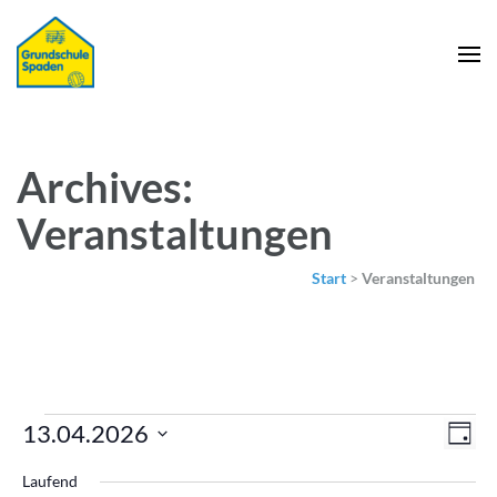
Archives:
Veranstaltungen
Start
>
Veranstaltungen
Veranstaltungen
Ans
Ver
13.04.2026
Tag
für
Nav
Ans
Datum
13.
Laufend
Nav