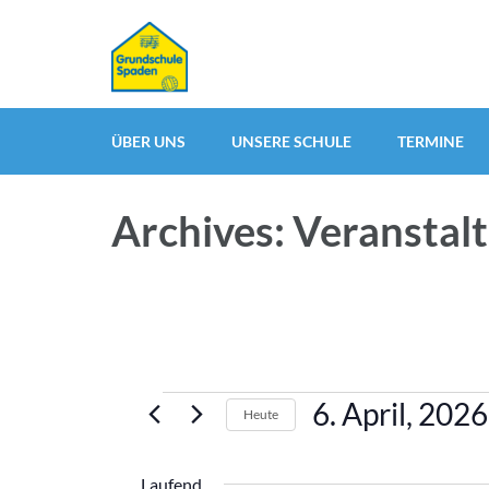
ÜBER UNS
UNSERE SCHULE
TERMINE
Archives: Veranstal
Veranstaltungen
6. April, 2026
Heute
für
Datum
6.
wählen.
Laufend