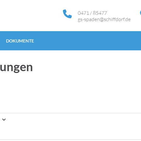
0471 / 85477
gs-spaden@schiffdorf.de
DOKUMENTE
tungen