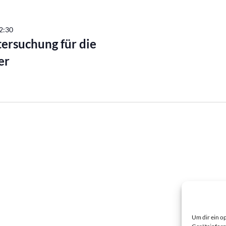
12:30
tersuchung für die
er
Um dir ein o