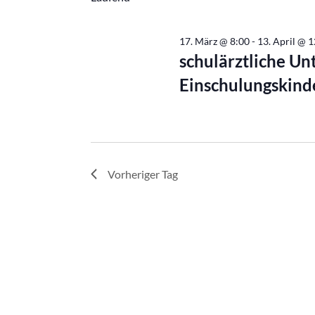
April,
2026
17. März @ 8:00
-
13. April @ 
schulärztliche Un
Einschulungskind
Vorheriger Tag