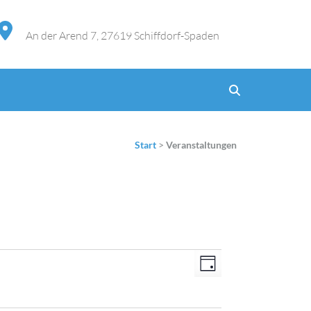
An der Arend 7, 27619 Schiffdorf-Spaden
Start
>
Veranstaltungen
Ansichten-
Veranstaltung
Tag
Navigation
Ansichten-
Navigation