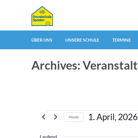
ÜBER UNS
UNSERE SCHULE
TERMINE
Archives: Veranstal
Veranstaltungen
1. April, 2026
Heute
für
Datum
1.
wählen.
Laufend