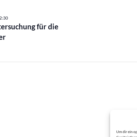
12:30
tersuchung für die
er
Um dir ein o