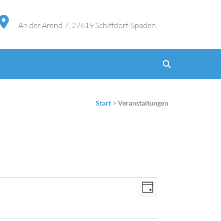
An der Arend 7, 27619 Schiffdorf-Spaden
Start
>
Veranstaltungen
Ansichten-
Veranstaltung
Tag
Navigation
Ansichten-
Navigation