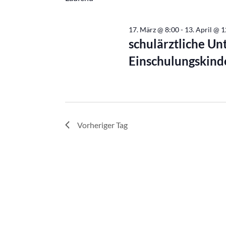
April,
2026
17. März @ 8:00
-
13. April @ 
schulärztliche Un
Einschulungskind
Vorheriger Tag