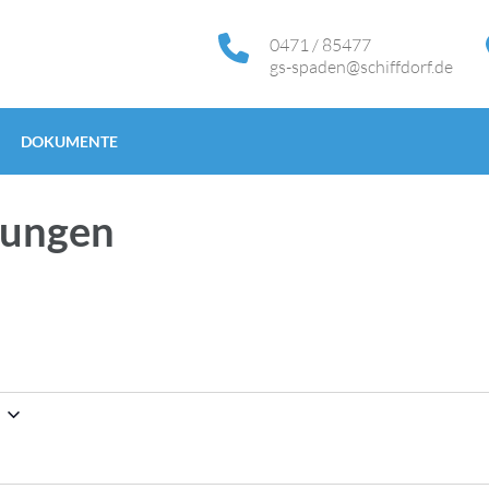
0471 / 85477
gs-spaden@schiffdorf.de
DOKUMENTE
tungen