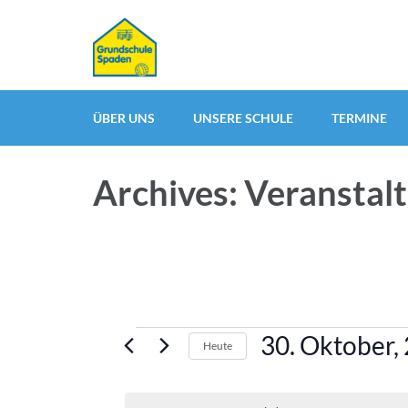
ÜBER UNS
UNSERE SCHULE
TERMINE
Archives: Veranstal
Veranstaltungen
30. Oktober,
Heute
für
Datum
30.
wählen.