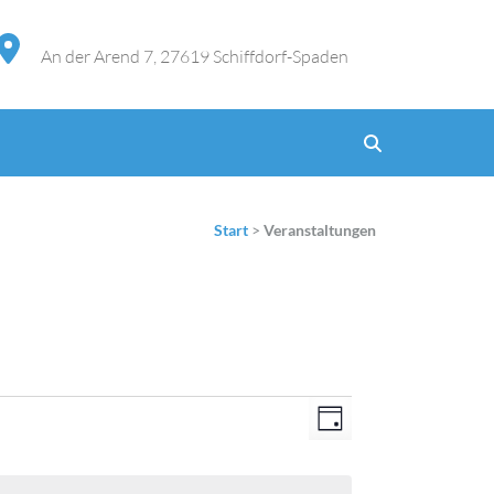
An der Arend 7, 27619 Schiffdorf-Spaden
Start
>
Veranstaltungen
Ansichten-
Veranstaltung
Tag
Navigation
Ansichten-
Navigation