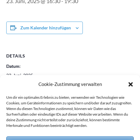
23. Juni, 2025 @ 16:30
-
19:30
Zum Kalender hinzufügen
DETAILS
Datum:
23. Juni, 2025
Cookie-Zustimmung verwalten
Zeit:
16:30 - 19:30
Um dir ein optimales Erlebnis zu bieten, verwenden wir Technologien wie
Cookies, um Geräteinformationen zu speichern und/oder darauf zuzugreifen.
Wenn du diesen Technologien zustimmst, können wir Daten wie das
Surfverhalten oder eindeutige IDs auf dieser Website verarbeiten. Wenn du
deine Zustimmung nicht erteilst oder zurückziehst, können bestimmte
„Cuxland bewegt Kinder“ Veranstaltung
Zeugniskonferenzen
Merkmale und Funktionen beeinträchtigt werden.
Leichtathletik Kl.3 – 4
Kl.3 u. Kl.4